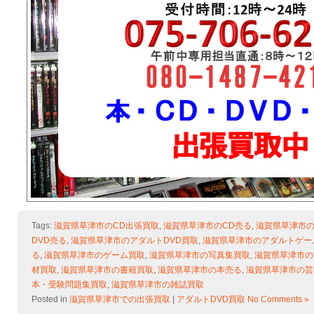
Tags:
滋賀県草津市のCD出張買取
,
滋賀県草津市のCD売る
,
滋賀県草津市の
DVD売る
,
滋賀県草津市のアダルトDVD買取
,
滋賀県草津市のアダルトゲー
る
,
滋賀県草津市のゲーム買取
,
滋賀県草津市の写真集買取
,
滋賀県草津市の
材買取
,
滋賀県草津市の書籍買取
,
滋賀県草津市の本売る
,
滋賀県草津市の芸
本・受験問題集買取
,
滋賀県草津市の雑誌買取
Posted in
滋賀県草津市での出張買取
|
アダルトDVD買取
No Comments »