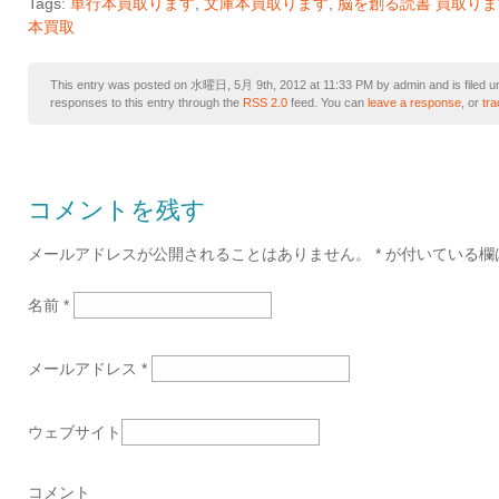
Tags:
単行本買取ります
,
文庫本買取ります
,
脳を創る読書 買取りま
本買取
This entry was posted on 水曜日, 5月 9th, 2012 at 11:33 PM by admin and is filed 
responses to this entry through the
RSS 2.0
feed. You can
leave a response
, or
tr
コメントを残す
メールアドレスが公開されることはありません。
*
が付いている欄
名前
*
メールアドレス
*
ウェブサイト
コメント