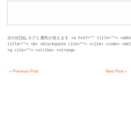
次の
HTML
タグと属性が使えます:
<a href="" title=""> <abb
title=""> <b> <blockquote cite=""> <cite> <code> <de
<q cite=""> <strike> <strong>
« Previous Post
Next Post »