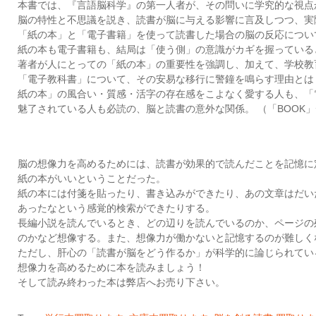
本書では、『言語脳科学』の第一人者が、その問いに学究的な視点
脳の特性と不思議を説き、読書が脳に与える影響に言及しつつ、実
「紙の本」と「電子書籍」を使って読書した場合の脳の反応につい
紙の本も電子書籍も、結局は「使う側」の意識がカギを握っている
著者が人にとっての「紙の本」の重要性を強調し、加えて、学校教
「電子教科書」について、その安易な移行に警鐘を鳴らす理由と
紙の本」の風合い・質感・活字の存在感をこよなく愛する人も、「
魅了されている人も必読の、脳と読書の意外な関係。 （「BOOK
脳の想像力を高めるためには、読書が効果的で読んだことを記憶に
紙の本がいいということだった。
紙の本には付箋を貼ったり、書き込みができたり、あの文章はだい
あったなという感覚的検索ができたりする。
長編小説を読んでいるとき、どの辺りを読んでいるのか、ページの
のかなど想像する。また、想像力が働かないと記憶するのが難しく
ただし、肝心の「読書が脳をどう作るか」が科学的に論じられてい
想像力を高めるために本を読みましょう！
そして読み終わった本は弊店へお売り下さい。