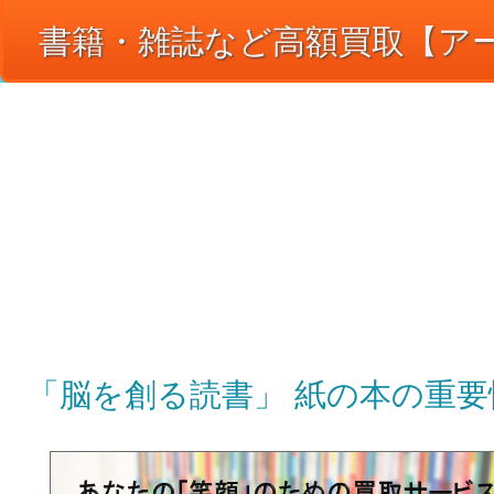
書籍・雑誌など高額買取【アート
― 【アートメディア】買取の日
古書・専門書・本・コミックセット・ＣＤ・ＤＶ
当日もＯＫな出張買取で、あなたの「高く売りた
「脳を創る読書」 紙の本の重要