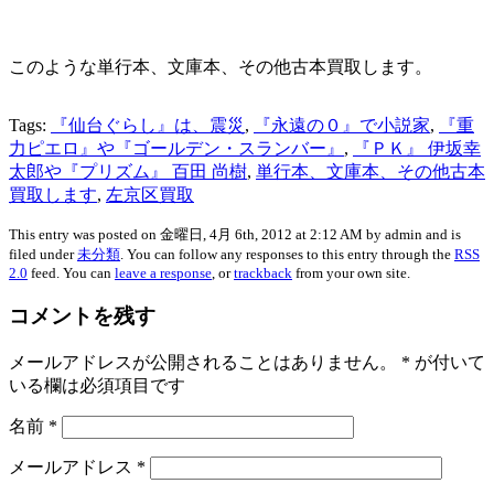
このような単行本、文庫本、その他古本買取します。
Tags:
『仙台ぐらし』は、震災
,
『永遠の０』で小説家
,
『重
力ピエロ』や『ゴールデン・スランバー』
,
『ＰＫ』 伊坂幸
太郎や『プリズム』 百田 尚樹
,
単行本、文庫本、その他古本
買取します
,
左京区買取
This entry was posted on 金曜日, 4月 6th, 2012 at 2:12 AM by admin and is
filed under
未分類
. You can follow any responses to this entry through the
RSS
2.0
feed. You can
leave a response
, or
trackback
from your own site.
コメントを残す
メールアドレスが公開されることはありません。
*
が付いて
いる欄は必須項目です
名前
*
メールアドレス
*