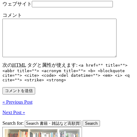
ウェブサイト
コメント
次の
HTML
タグと属性が使えます:
<a href="" title="">
<abbr title=""> <acronym title=""> <b> <blockquote
cite=""> <cite> <code> <del datetime=""> <em> <i> <q
cite=""> <strike> <strong>
« Previous Post
Next Post »
Search for: