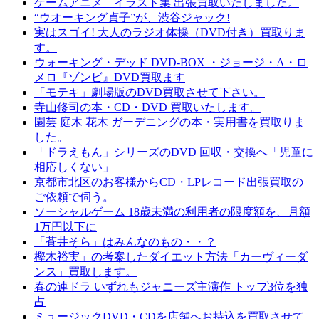
ゲームアニメ イラスト集 出張買取いたしました。
“ウオーキング貞子”が、渋谷ジャック!
実はスゴイ! 大人のラジオ体操（DVD付き）買取りま
す。
ウォーキング・デッド DVD-BOX ・ジョージ・A・ロ
メロ『ゾンビ』DVD買取ます
「モテキ」劇場版のDVD買取させて下さい。
寺山修司の本・CD・DVD 買取いたします。
園芸 庭木 花木 ガーデニングの本・実用書を買取りま
した。
「ドラえもん」シリーズのDVD 回収・交換へ「児童に
相応しくない」
京都市北区のお客様からCD・LPレコード出張買取の
ご依頼で伺う。
ソーシャルゲーム 18歳未満の利用者の限度額を、月額
1万円以下に
「蒼井そら」はみんなのもの・・？
樫木裕実」の考案したダイエット方法「カーヴィーダ
ンス」買取します。
春の連ドラ いずれもジャニーズ主演作 トップ3位を独
占
ミュージックDVD・CDを店舗へお持込を買取させて