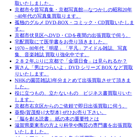
取いたしました。
京都市今昔写真集・京都写真館―なつかしの昭和20年
~40年代の写真集買取ります。
孤独のグルメ DVD-BOX・コミック・CD買取いたしま
す。
京都市伏見区へDVD・CDを夜間の出張買取で伺う。
宅配買取にて医学書をお売り頂きました。
1970～80年代「明星」「平凡」アイドル雑誌、写真
集、音楽雑誌 買取り強化中です。
２８２年ぶりに京都で「金環日食」は見られるか？
寅さん「男はつらいよ」DVD シリーズ BOX など買取
りいたします。
NHKの園芸雑誌3年分まとめて出張買取させて頂きま
した。
役に立つもの、立たないもの ビジネス書買取りいた
します。
京都市右京区からのご依頼で即日出張買取に伺う。
葵祭(賀茂祭) [大型本] ぜひお売り下さい。
「脳を創る読書」 紙の本の重要性とは
滋賀県栗東市の方より科学や陶芸の専門書を出張買取
いたしました。