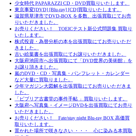
少女時代 PAPARAZZI CD・DVD買取りいたします。
東京事変[DVD] [Blu-ray] [CD]買取りいたします。
滋賀県草津市でDVD-BOX を多数、出張買取にてお売
りいただきました。
お売りください！ TOEICテスト新公式問題集 買取り
いたします。
株式投資・為替分析の本を出張買取にてお売りいただ
きました。
古い絵葉書を出張買取にてお譲りいただきました。
大阪府池田市へ出張買取にて「DVD世界の美術館」を
お譲り頂きました。
嵐のDVD・CD・写真集・パンフレット・カレンダー
など大量に買取りました。
少年マガジン大図解を出張買取にてお売りいただきま
した。
「ビブリア古書堂の事件手帖 」買取りいたします。
大阪府へ写真集・イメージDVDを出張買取にてお売り
いただきました。
お売りください！ Fate/stay night Blu-ray BOX 高価買
取りいたします。
置かれた場所で咲きなさい ・・・ 心に染みる本買取