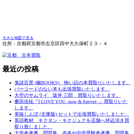
大きな地図で見る
住所：京都府京都市左京区田中大久保町２３－４
最近の投稿
鬼談百景 (幽BOOKS) 怖い話の本買取りいたします。
バーコードのない本も出張買取いたします。
大空のサムライ 坂井 三郎 買取りいたします。
桑田佳祐『I LOVE YOU -now & forever- 』買取りいた
します。
美味しんぼ (文庫版) セットで出張買取いたしました。
英語教材 キクタン・キクジュクを店舗へ持込頂き買
取り致しました。
大学参考書、問題集、赤本や中学受験参考書、問題集