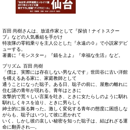
百田 尚樹さんは、放送作家として『探偵！ナイトスクー
プ』などの人気番組を手がけ
特攻隊の零戦乗りを主人公とした『永遠の０』で小説家デビ
ューする。
著書に『モンスター』『錨を上よ』『幸福な生活』など。
プリズム 百田 尚樹
「僕は、実際には存在しない男なんです」世田谷に古い洋館
を構えるある家に、家庭教師として
通うことになった聡子。ある日、聡子の前に、屋敷の離れに
住む謎の青年が現れる。青年はときに
攻撃的で荒々しい言葉を吐き、ときに女たらしのように馴れ
馴れしくキスを迫り、ときに男らしく
紳士的に振る舞った。激しく変化する青年の態度に困惑しな
がらも、聡子はいつして彼に惹かれて
いく。しかし彼の哀しい秘密を知った聡子は、結ばれざる運
命に翻弄され―。