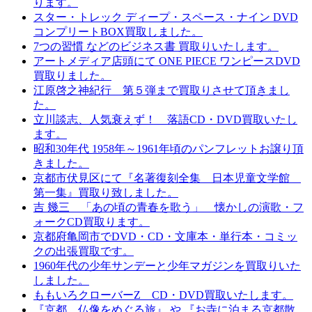
ります。
スター・トレック ディープ・スペース・ナイン DVD
コンプリートBOX買取しました。
7つの習慣 などのビジネス書 買取りいたします。
アートメディア店頭にて ONE PIECE ワンピースDVD
買取りました。
江原啓之神紀行 第５弾まで買取りさせて頂きまし
た。
立川談志、人気衰えず！ 落語CD・DVD買取いたし
ます。
昭和30年代 1958年～1961年頃のパンフレットお譲り頂
きました。
京都市伏見区にて『名著復刻全集 日本児童文学館
第一集』買取り致しました。
吉 幾三 「あの頃の青春を歌う」 懐かしの演歌・フ
ォークCD買取ります。
京都府亀岡市でDVD・CD・文庫本・単行本・コミッ
クの出張買取です。
1960年代の少年サンデーと少年マガジンを買取りいた
しました。
ももいろクローバーZ CD・DVD買取いたします。
『京都、仏像をめぐる旅』 や 『お寺に泊まる京都散