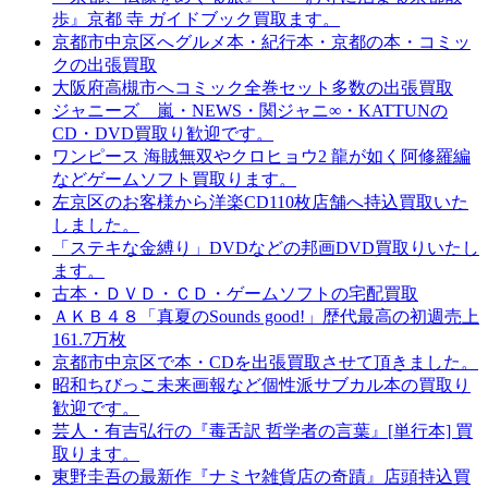
歩』京都 寺 ガイドブック買取ます。
京都市中京区へグルメ本・紀行本・京都の本・コミッ
クの出張買取
大阪府高槻市へコミック全巻セット多数の出張買取
ジャニーズ 嵐・NEWS・関ジャニ∞・KATTUNの
CD・DVD買取り歓迎です。
ワンピース 海賊無双やクロヒョウ2 龍が如く阿修羅編
などゲームソフト買取ります。
左京区のお客様から洋楽CD110枚店舗へ持込買取いた
しました。
「ステキな金縛り」DVDなどの邦画DVD買取りいたし
ます。
古本・ＤＶＤ・ＣＤ・ゲームソフトの宅配買取
ＡＫＢ４８「真夏のSounds good!」歴代最高の初週売上
161.7万枚
京都市中京区で本・CDを出張買取させて頂きました。
昭和ちびっこ未来画報など個性派サブカル本の買取り
歓迎です。
芸人・有吉弘行の『毒舌訳 哲学者の言葉』[単行本] 買
取ります。
東野圭吾の最新作『ナミヤ雑貨店の奇蹟』店頭持込買