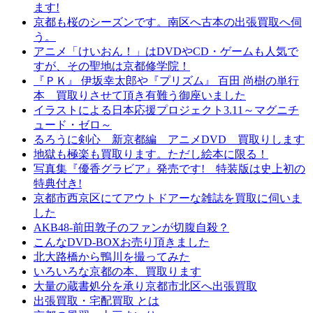
ます!
京都も桜のシーズンです。南区へ古本の出張買取へ伺
う。
アニメ「けいおん！」はDVDやCD・ゲームも人気で
すが、その聖地は京都修学院！
『ＰＫ』 伊坂幸太郎や『プリズム』 百田 尚樹の単行
本 買取りさせて頂き有難う御座いました
イラストによる日本応援プロジェクト3.11～マグニチ
ュード・ゼロ～
るろうに剣心 新京都編 アニメDVD 買取りします
地獄も極楽も買取ります。ただし絵本に限る！
写真集『優香グラビア』発売です! 特装版は史上初の
特典付き!
京都市西京区にてアウトドアーな雑誌を買取に伺いま
した
AKB48-前田敦子のファンが切腹自殺？
こんなDVD-BOXお売り頂きました
北大路橋から鴨川を撮ってみた
いろいろな京都の本、買取ります
大量の蔵書処分を承り京都市北区へ出張買取
出張買取・宅配買取 とは