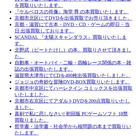
を買取りいたします。
『ケルベロスの肖像』海堂 尊 の本買取いたします。
京都市北区にてDVDを出張買取でお売り頂きました。
京都・滋賀にて古本・DVD・CD・ゲームの即日・当
日 出張買取しております。
SCANDAL 『太陽スキャンダラス』買取りいたしま
す。
北野武（ビートたけし）の本、買取りさせて頂きまし
た。
自動車・オートバイ・二輪・四輪レース関係の本・雑
誌の出張買取いたします。
滋賀県大津市にてCDを400枚出張買取いたしました。
ジョジョの奇妙な冒険DVD-BOX買取りいたします。
京都市中京区にてハーレクイン コミックスを出張買取
いたしました。
京都市右京区にてアダルトDVDを200点買取りいたし
ました。
真剣で私に恋しなさい! 初回版 PCゲームソフト 18禁
買取りました。
哲学書・法学書・社会学から核問題の本まで買取りい
たします。