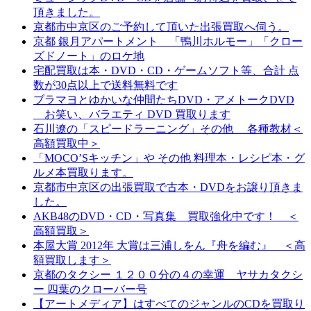
頂きました。
京都市中京区のご予約して頂いた出張買取へ伺う。
京都 銀月アパートメント 「鴨川ホルモー」「クロー
ズドノート」のロケ地
宅配買取は本・DVD・CD・ゲームソフト等、合計 点
数が30点以上で送料無料です
ブラマヨとゆかいな仲間たちDVD・アメトークDVD
お笑い、バラエティ DVD 買取ります
石川遼の「スピードラーニング」その他 各種教材＜
高額買取中＞
「MOCO’Sキッチン」や その他 料理本・レシピ本・グ
ルメ本買取ります。
京都市中京区の出張買取で古本・DVDをお譲り頂きま
した。
AKB48のDVD・CD・写真集 買取強化中です！ ＜
高額買取＞
本屋大賞 2012年 大賞は三浦しをん『舟を編む』 ＜高
額買取します＞
京都のタクシー １２００分の４の幸運 ヤサカタクシ
ー 四葉のクローバー号
【アートメディア】はすべてのジャンルのCDを買取り