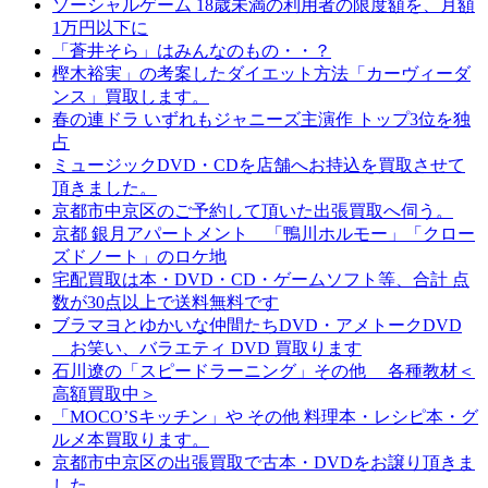
ソーシャルゲーム 18歳未満の利用者の限度額を、月額
1万円以下に
「蒼井そら」はみんなのもの・・？
樫木裕実」の考案したダイエット方法「カーヴィーダ
ンス」買取します。
春の連ドラ いずれもジャニーズ主演作 トップ3位を独
占
ミュージックDVD・CDを店舗へお持込を買取させて
頂きました。
京都市中京区のご予約して頂いた出張買取へ伺う。
京都 銀月アパートメント 「鴨川ホルモー」「クロー
ズドノート」のロケ地
宅配買取は本・DVD・CD・ゲームソフト等、合計 点
数が30点以上で送料無料です
ブラマヨとゆかいな仲間たちDVD・アメトークDVD
お笑い、バラエティ DVD 買取ります
石川遼の「スピードラーニング」その他 各種教材＜
高額買取中＞
「MOCO’Sキッチン」や その他 料理本・レシピ本・グ
ルメ本買取ります。
京都市中京区の出張買取で古本・DVDをお譲り頂きま
した。