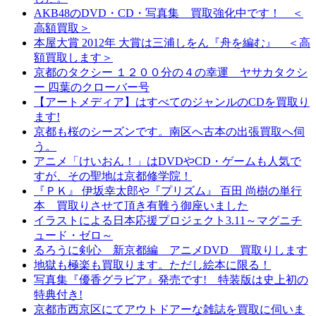
AKB48のDVD・CD・写真集 買取強化中です！ ＜
高額買取＞
本屋大賞 2012年 大賞は三浦しをん『舟を編む』 ＜高
額買取します＞
京都のタクシー １２００分の４の幸運 ヤサカタクシ
ー 四葉のクローバー号
【アートメディア】はすべてのジャンルのCDを買取り
ます!
京都も桜のシーズンです。南区へ古本の出張買取へ伺
う。
アニメ「けいおん！」はDVDやCD・ゲームも人気で
すが、その聖地は京都修学院！
『ＰＫ』 伊坂幸太郎や『プリズム』 百田 尚樹の単行
本 買取りさせて頂き有難う御座いました
イラストによる日本応援プロジェクト3.11～マグニチ
ュード・ゼロ～
るろうに剣心 新京都編 アニメDVD 買取りします
地獄も極楽も買取ります。ただし絵本に限る！
写真集『優香グラビア』発売です! 特装版は史上初の
特典付き!
京都市西京区にてアウトドアーな雑誌を買取に伺いま