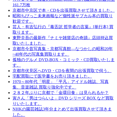
161.7万枚
京都市中京区で本・CDを出張買取させて頂きました。
昭和ちびっこ未来画報など個性派サブカル本の買取り
歓迎です。
芸人・有吉弘行の『毒舌訳 哲学者の言葉』[単行本] 買
取ります。
東野圭吾の最新作『ナミヤ雑貨店の奇蹟』店頭持込買
取いたしました。
京都市今昔写真集・京都写真館―なつかしの昭和20年
~40年代の写真集買取ります。
孤独のグルメ DVD-BOX・コミック・CD買取いたしま
す。
京都市伏見区へDVD・CDを夜間の出張買取で伺う。
宅配買取にて医学書をお売り頂きました。
1970～80年代「明星」「平凡」アイドル雑誌、写真
集、音楽雑誌 買取り強化中です。
２８２年ぶりに京都で「金環日食」は見られるか？
寅さん「男はつらいよ」DVD シリーズ BOX など買取
りいたします。
NHKの園芸雑誌3年分まとめて出張買取させて頂きま
した。