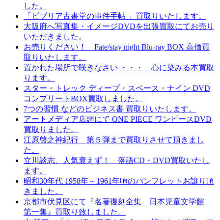
した。
「ビブリア古書堂の事件手帖 」買取りいたします。
大阪府へ写真集・イメージDVDを出張買取にてお売り
いただきました。
お売りください！ Fate/stay night Blu-ray BOX 高価買
取りいたします。
置かれた場所で咲きなさい ・・・ 心に染みる本買取
ります。
スター・トレック ディープ・スペース・ナイン DVD
コンプリートBOX買取しました。
7つの習慣 などのビジネス書 買取りいたします。
アートメディア店頭にて ONE PIECE ワンピースDVD
買取りました。
江原啓之神紀行 第５弾まで買取りさせて頂きまし
た。
立川談志、人気衰えず！ 落語CD・DVD買取いたし
ます。
昭和30年代 1958年～1961年頃のパンフレットお譲り頂
きました。
京都市伏見区にて『名著復刻全集 日本児童文学館
第一集』買取り致しました。