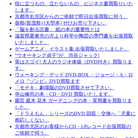
役に立つもの、立たないもの ビジネス書買取りいた
します。
京都市右京区からのご依頼で即日出張買取に伺う。
葵祭(賀茂祭) [大型本] ぜひお売り下さい。
「脳を創る読書」 紙の本の重要性とは
滋賀県栗東市の方より科学や陶芸の専門書を出張買取
いたしました。
ゲームアニメ イラスト集 出張買取いたしました。
“ウオーキング貞子”が、渋谷ジャック!
実はスゴイ! 大人のラジオ体操（DVD付き）買取りま
す。
ウォーキング・デッド DVD-BOX ・ジョージ・A・ロ
メロ『ゾンビ』DVD買取ます
「モテキ」劇場版のDVD買取させて下さい。
寺山修司の本・CD・DVD 買取いたします。
園芸 庭木 花木 ガーデニングの本・実用書を買取りま
した。
「ドラえもん」シリーズのDVD 回収・交換へ「児童に
相応しくない」
京都市北区のお客様からCD・LPレコード出張買取の
ご依頼で伺う。