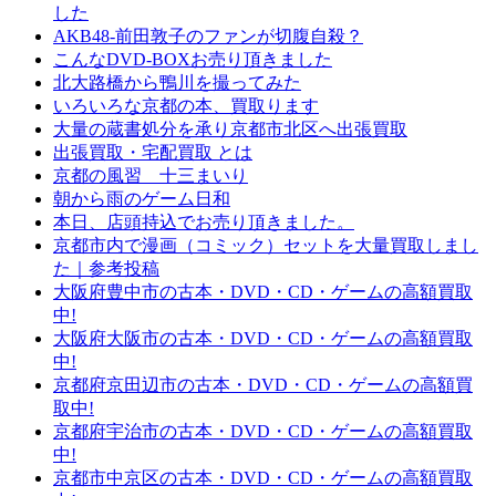
した
AKB48-前田敦子のファンが切腹自殺？
こんなDVD-BOXお売り頂きました
北大路橋から鴨川を撮ってみた
いろいろな京都の本、買取ります
大量の蔵書処分を承り京都市北区へ出張買取
出張買取・宅配買取 とは
京都の風習 十三まいり
朝から雨のゲーム日和
本日、店頭持込でお売り頂きました。
京都市内で漫画（コミック）セットを大量買取しまし
た｜参考投稿
大阪府豊中市の古本・DVD・CD・ゲームの高額買取
中!
大阪府大阪市の古本・DVD・CD・ゲームの高額買取
中!
京都府京田辺市の古本・DVD・CD・ゲームの高額買
取中!
京都府宇治市の古本・DVD・CD・ゲームの高額買取
中!
京都市中京区の古本・DVD・CD・ゲームの高額買取