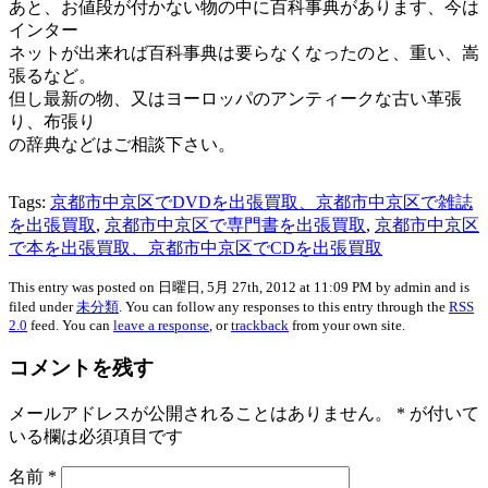
あと、お値段が付かない物の中に百科事典があります、今は
インター
ネットが出来れば百科事典は要らなくなったのと、重い、嵩
張るなど。
但し最新の物、又はヨーロッパのアンティークな古い革張
り、布張り
の辞典などはご相談下さい。
Tags:
京都市中京区でDVDを出張買取、京都市中京区で雑誌
を出張買取
,
京都市中京区で専門書を出張買取
,
京都市中京区
で本を出張買取、京都市中京区でCDを出張買取
This entry was posted on 日曜日, 5月 27th, 2012 at 11:09 PM by admin and is
filed under
未分類
. You can follow any responses to this entry through the
RSS
2.0
feed. You can
leave a response
, or
trackback
from your own site.
コメントを残す
メールアドレスが公開されることはありません。
*
が付いて
いる欄は必須項目です
名前
*