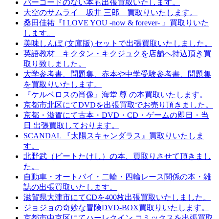
バーコードのない本も出張買取いたします。
大空のサムライ 坂井 三郎 買取りいたします。
桑田佳祐『I LOVE YOU -now & forever- 』買取りいた
します。
美味しんぼ (文庫版) セットで出張買取いたしました。
英語教材 キクタン・キクジュクを店舗へ持込頂き買
取り致しました。
大学参考書、問題集、赤本や中学受験参考書、問題集
を買取りいたします。
『ケルベロスの肖像』海堂 尊 の本買取いたします。
京都市北区にてDVDを出張買取でお売り頂きました。
京都・滋賀にて古本・DVD・CD・ゲームの即日・当
日 出張買取しております。
SCANDAL 『太陽スキャンダラス』買取りいたしま
す。
北野武（ビートたけし）の本、買取りさせて頂きまし
た。
自動車・オートバイ・二輪・四輪レース関係の本・雑
誌の出張買取いたします。
滋賀県大津市にてCDを400枚出張買取いたしました。
ジョジョの奇妙な冒険DVD-BOX買取りいたします。
京都市中京区にてハーレクイン コミックスを出張買取