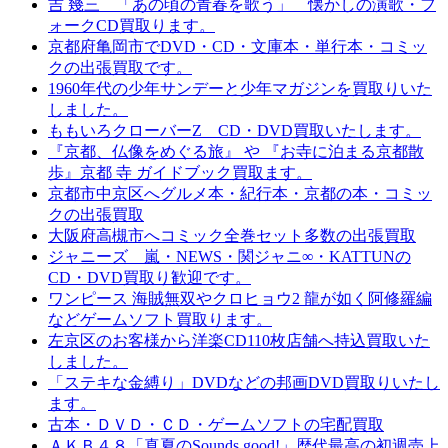
吉 幾三 「あの頃の青春を歌う」 懐かしの演歌・フ
ォークCD買取ります。
京都府亀岡市でDVD・CD・文庫本・単行本・コミッ
クの出張買取です。
1960年代の少年サンデーと少年マガジンを買取りいた
しました。
ももいろクローバーZ CD・DVD買取いたします。
『京都、仏像をめぐる旅』 や 『お寺に泊まる京都散
歩』京都 寺 ガイドブック買取ます。
京都市中京区へグルメ本・紀行本・京都の本・コミッ
クの出張買取
大阪府高槻市へコミック全巻セット多数の出張買取
ジャニーズ 嵐・NEWS・関ジャニ∞・KATTUNの
CD・DVD買取り歓迎です。
ワンピース 海賊無双やクロヒョウ2 龍が如く阿修羅編
などゲームソフト買取ります。
左京区のお客様から洋楽CD110枚店舗へ持込買取いた
しました。
「ステキな金縛り」DVDなどの邦画DVD買取りいたし
ます。
古本・ＤＶＤ・ＣＤ・ゲームソフトの宅配買取
ＡＫＢ４８「真夏のSounds good!」歴代最高の初週売上