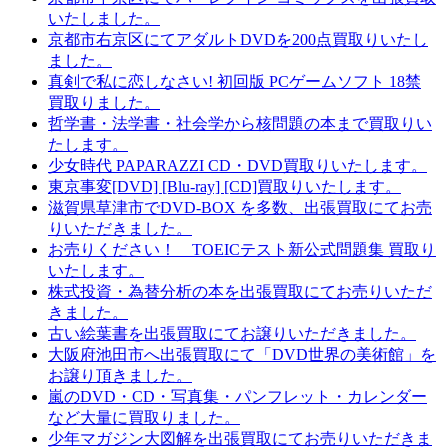
いたしました。
京都市右京区にてアダルトDVDを200点買取りいたし
ました。
真剣で私に恋しなさい! 初回版 PCゲームソフト 18禁
買取りました。
哲学書・法学書・社会学から核問題の本まで買取りい
たします。
少女時代 PAPARAZZI CD・DVD買取りいたします。
東京事変[DVD] [Blu-ray] [CD]買取りいたします。
滋賀県草津市でDVD-BOX を多数、出張買取にてお売
りいただきました。
お売りください！ TOEICテスト新公式問題集 買取り
いたします。
株式投資・為替分析の本を出張買取にてお売りいただ
きました。
古い絵葉書を出張買取にてお譲りいただきました。
大阪府池田市へ出張買取にて「DVD世界の美術館」を
お譲り頂きました。
嵐のDVD・CD・写真集・パンフレット・カレンダー
など大量に買取りました。
少年マガジン大図解を出張買取にてお売りいただきま