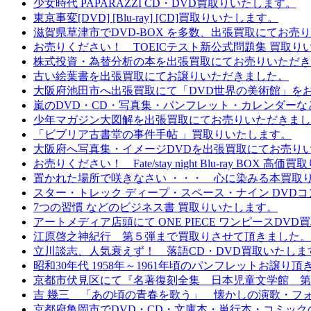
少女時代 PAPARAZZI CD・DVD買取りいたします。
東京事変[DVD] [Blu-ray] [CD]買取りいたします。
滋賀県草津市でDVD-BOX を多数、出張買取にてお売
お売りください！ TOEICテスト新公式問題集 買取り
株式投資・為替分析の本を出張買取にてお売りいただき
古い絵葉書を出張買取にてお譲りいただきました。
大阪府池田市へ出張買取にて「DVD世界の美術館」を
嵐のDVD・CD・写真集・パンフレット・カレンダー
少年マガジン大図解を出張買取にてお売りいただきまし
「ビブリア古書堂の事件手帖 」買取りいたします。
大阪府へ写真集・イメージDVDを出張買取にてお売り
お売りください！ Fate/stay night Blu-ray BOX 
置かれた場所で咲きなさい ・・・ 心に染みる本買取
スター・トレック ディープ・スペース・ナイン DVD
7つの習慣 などのビジネス書 買取りいたします。
アートメディア店頭にて ONE PIECE ワンピースDV
江原啓之神紀行 第５弾まで買取りさせて頂きました。
立川談志、人気衰えず！ 落語CD・DVD買取いたしま
昭和30年代 1958年～1961年頃のパンフレットお譲り
京都市伏見区にて『名著復刻全集 日本児童文学館 第
吉 幾三 「あの頃の青春を歌う」 懐かしの演歌・フ
京都府亀岡市でDVD・CD・文庫本・単行本・コミック