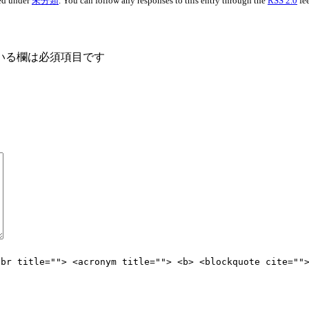
ed under
未分類
. You can follow any responses to this entry through the
RSS 2.0
fe
いる欄は必須項目です
bbr title=""> <acronym title=""> <b> <blockquote cite=""