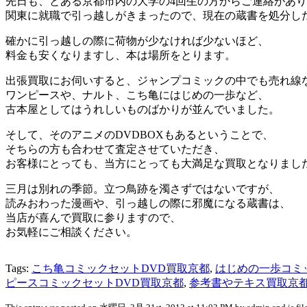
先日も、とある京都市内の大学の4回生の方からご連絡があ
関東に就職で引っ越しがきまったので、現在の蔵書を処分し
確かに引っ越しの際に荷物が少なければ少ないほど、
料金も安くなりますし、本は場所をとります。
出張買取にお伺いすると、ジャンプコミックの中でも売れ線
ワンピースや、ナルト、こち亀にはじめの一歩など、
古本屋としてはうれしいものばかりが並んでいました。
そして、そのアニメのDVDBOXもあるということで、
そちらの方も合わせて査定させていただき、
お客様にとっても、当方にとっても大満足な買取となりまし
三月は別れの季節。立つ鳥跡を濁さずではないですが、
読みおわった漫画や、引っ越しの際に邪魔になる蔵書は、
当店が喜んで買取に参りますので、
お気軽にご相談ください。
Tags:
こち亀コミックセットDVD買取京都
,
はじめの一歩コミ
ピースコミックセットDVD買取京都
,
参考書やテキス買取京