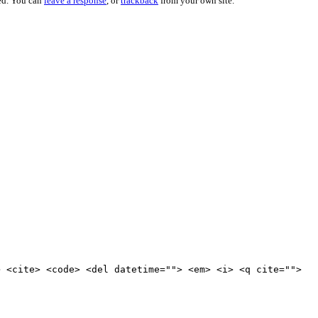
ed. You can
leave a response
, or
trackback
from your own site.
> <cite> <code> <del datetime=""> <em> <i> <q cite="">