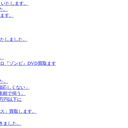
りいたします。
た。
ます。
たしました。
。
メロ『ゾンビ』DVD買取ます
た。
相応しくない」
依頼で伺う。
1万円以下に
ス」買取します。
きました。