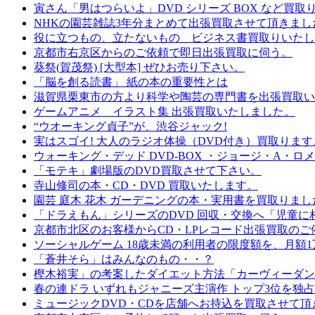
寅さん「男はつらいよ」DVD シリーズ BOX など買取
NHKの園芸雑誌3年分まとめて出張買取させて頂きまし
役に立つもの、立たないもの ビジネス書買取りいたし
京都市右京区からのご依頼で即日出張買取に伺う。
葵祭(賀茂祭) [大型本] ぜひお売り下さい。
「脳を創る読書」 紙の本の重要性とは
滋賀県栗東市の方より科学や陶芸の専門書を出張買取い
ゲームアニメ イラスト集 出張買取いたしました。
“ウオーキング貞子”が、渋谷ジャック!
実はスゴイ! 大人のラジオ体操（DVD付き）買取ります
ウォーキング・デッド DVD-BOX ・ジョージ・A・ロ
「モテキ」劇場版のDVD買取させて下さい。
寺山修司の本・CD・DVD 買取いたします。
園芸 庭木 花木 ガーデニングの本・実用書を買取りまし
「ドラえもん」シリーズのDVD 回収・交換へ「児童に
京都市北区のお客様からCD・LPレコード出張買取のご
ソーシャルゲーム 18歳未満の利用者の限度額を、月額
「蒼井そら」はみんなのもの・・？
樫木裕実」の考案したダイエット方法「カーヴィーダン
春の連ドラ いずれもジャニーズ主演作 トップ3位を独占
ミュージックDVD・CDを店舗へお持込を買取させて頂