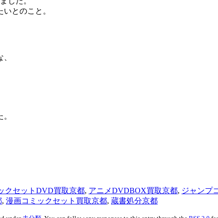
りました。
たいとのこと。
な、
た。
ックセットDVD買取京都
,
アニメDVDBOX買取京都
,
ジャンプ
都
,
漫画コミックセット買取京都
,
蔵書処分京都