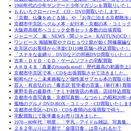
1960年代の少年サンデーと少年マガジンを買取りいた
ももいろクローバーZ CD・DVD買取いたします。
『京都、仏像をめぐる旅』 や 『お寺に泊まる京都散歩
京都市中京区へグルメ本・紀行本・京都の本・コミック
大阪府高槻市へコミック全巻セット多数の出張買取
ジャニーズ 嵐・NEWS・関ジャニ∞・KATTUNのCD
ワンピース 海賊無双やクロヒョウ2 龍が如く阿修羅編
左京区のお客様から洋楽CD110枚店舗へ持込買取いた
「ステキな金縛り」DVDなどの邦画DVD買取りいたし
古本・ＤＶＤ・ＣＤ・ゲームソフトの宅配買取
ＡＫＢ４８「真夏のSounds good!」歴代最高の初週売上16
京都市中京区で本・CDを出張買取させて頂きました。
昭和ちびっこ未来画報など個性派サブカル本の買取り歓
芸人・有吉弘行の『毒舌訳 哲学者の言葉』[単行本] 買
東野圭吾の最新作『ナミヤ雑貨店の奇蹟』店頭持込買取
京都市今昔写真集・京都写真館―なつかしの昭和20年~
孤独のグルメ DVD-BOX・コミック・CD買取いたしま
京都市伏見区へDVD・CDを夜間の出張買取で伺う。
宅配買取にて医学書をお売り頂きました。
1970～80年代「明星」「平凡」アイドル雑誌、写真集
２８２年ぶりに京都で「金環日食」は見られるか？