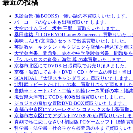
最近の投稿
鬼談百景 (幽BOOKS) 怖い話の本買取りいたします。
バーコードのない本も出張買取いたします。
大空のサムライ 坂井 三郎 買取りいたします。
桑田佳祐『I LOVE YOU -now & forever- 』買取りい
美味しんぼ (文庫版) セットで出張買取いたしました。
英語教材 キクタン・キクジュクを店舗へ持込頂き買取
大学参考書、問題集、赤本や中学受験参考書、問題集を
『ケルベロスの肖像』海堂 尊 の本買取いたします。
京都市北区にてDVDを出張買取でお売り頂きました。
京都・滋賀にて古本・DVD・CD・ゲームの即日・当日
SCANDAL 『太陽スキャンダラス』買取りいたします
北野武（ビートたけし）の本、買取りさせて頂きました
自動車・オートバイ・二輪・四輪レース関係の本・雑誌
滋賀県大津市にてCDを400枚出張買取いたしました。
ジョジョの奇妙な冒険DVD-BOX買取りいたします。
京都市中京区にてハーレクイン コミックスを出張買取
京都市右京区にてアダルトDVDを200点買取りいたしま
真剣で私に恋しなさい! 初回版 PCゲームソフト 18禁 
哲学書・法学書・社会学から核問題の本まで買取りいた