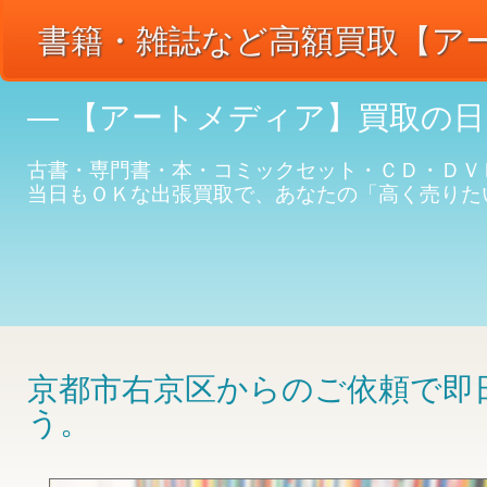
書籍・雑誌など高額買取【アート
― 【アートメディア】買取の日
古書・専門書・本・コミックセット・ＣＤ・ＤＶ
当日もＯＫな出張買取で、あなたの「高く売りた
京都市右京区からのご依頼で即
う。