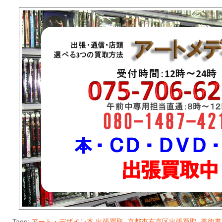
Tags:
アート・デザイン本 出張買取
,
京都市右京区出張買取
,
美術書