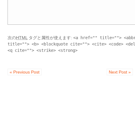
次の
HTML
タグと属性が使えます:
<a href="" title=""> <abb
title=""> <b> <blockquote cite=""> <cite> <code> <de
<q cite=""> <strike> <strong>
« Previous Post
Next Post »