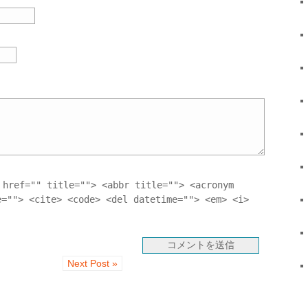
 href="" title=""> <abbr title=""> <acronym
e=""> <cite> <code> <del datetime=""> <em> <i>
Next Post »