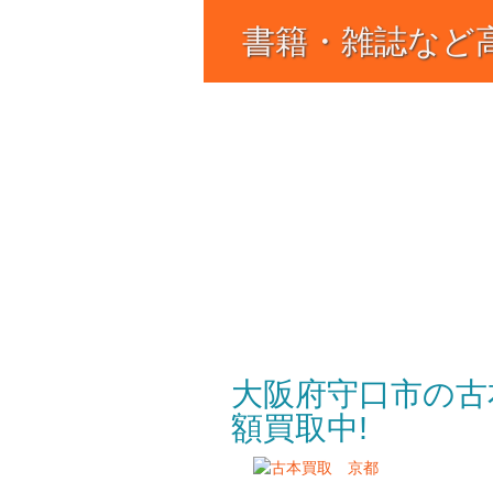
書籍・雑誌など高
― 【アートメデ
古書・専門書・本・コミッ
当日もＯＫな出張買取で、
大阪府守口市の古
額買取中!