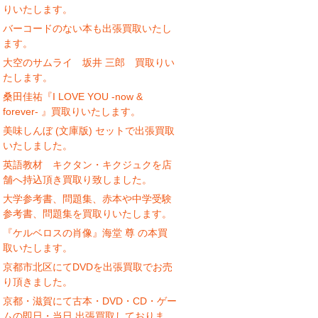
りいたします。
バーコードのない本も出張買取いたし
ます。
大空のサムライ 坂井 三郎 買取りい
たします。
桑田佳祐『I LOVE YOU -now &
forever- 』買取りいたします。
美味しんぼ (文庫版) セットで出張買取
いたしました。
英語教材 キクタン・キクジュクを店
舗へ持込頂き買取り致しました。
大学参考書、問題集、赤本や中学受験
参考書、問題集を買取りいたします。
『ケルベロスの肖像』海堂 尊 の本買
取いたします。
京都市北区にてDVDを出張買取でお売
り頂きました。
京都・滋賀にて古本・DVD・CD・ゲー
ムの即日・当日 出張買取しておりま