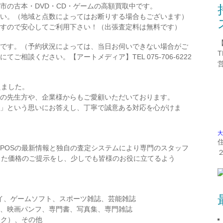
市の古本・DVD・CD・ゲームの高額買取中です。
い。（地域と点数によってはお断りする場合もございます）
すので安心してご利用下さい！（出張査定料は無料です）
です。（予約状況によっては、当日お伺いできない場合がご
T
ご相談ください。【アートメディア】TEL 075-706-6222
えました。
の先生方や、企業様からもご愛顧いただいております。
」という思いにお答えし、丁寧で誠意ある対応を心がけま
大
POSの最新情報と独自の査定システムにより専門のスタッフ
った価格のご提示をし、少しでも皆様のお役に立てるよう
レイ、ゲームソフト、スポーツ雑誌、芸能雑誌
、映画パンフ、専門書、写真集、専門雑誌
ック）、その他