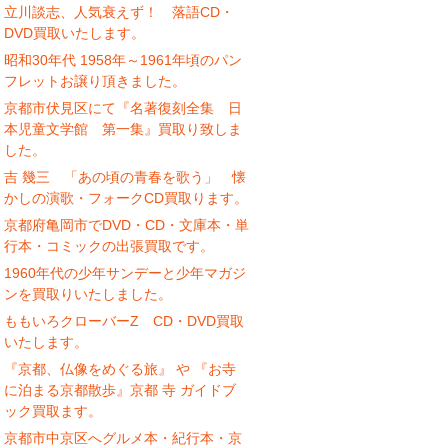
立川談志、人気衰えず！ 落語CD・
DVD買取いたします。
昭和30年代 1958年～1961年頃のパン
フレットお譲り頂きました。
京都市伏見区にて『名著復刻全集 日
本児童文学館 第一集』買取り致しま
した。
吉 幾三 「あの頃の青春を歌う」 懐
かしの演歌・フォークCD買取ります。
京都府亀岡市でDVD・CD・文庫本・単
行本・コミックの出張買取です。
1960年代の少年サンデーと少年マガジ
ンを買取りいたしました。
ももいろクローバーZ CD・DVD買取
いたします。
『京都、仏像をめぐる旅』 や 『お寺
に泊まる京都散歩』京都 寺 ガイドブ
ック買取ます。
京都市中京区へグルメ本・紀行本・京