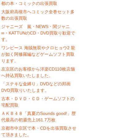
都の本・コミックの出張買取
大阪府高槻市へコミック全巻セット多
数の出張買取
ジャニーズ 嵐・NEWS・関ジャニ
∞・KATTUNのCD・DVD買取り歓迎で
す。
ワンピース 海賊無双やクロヒョウ2 龍
が如く阿修羅編などゲームソフト買取
ります。
左京区のお客様から洋楽CD110枚店舗
へ持込買取いたしました。
「ステキな金縛り」DVDなどの邦画
DVD買取りいたします。
古本・ＤＶＤ・ＣＤ・ゲームソフトの
宅配買取
ＡＫＢ４８「真夏のSounds good!」歴
代最高の初週売上161.7万枚
京都市中京区で本・CDを出張買取させ
て頂きました。