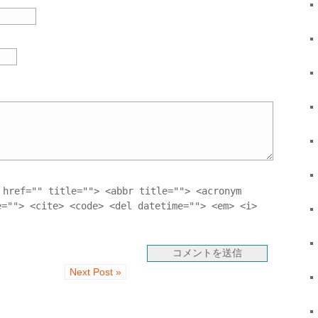
 href="" title=""> <abbr title=""> <acronym
e=""> <cite> <code> <del datetime=""> <em> <i>
Next Post »