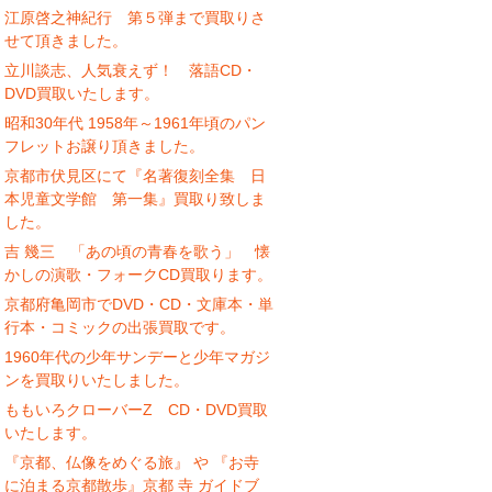
江原啓之神紀行 第５弾まで買取りさ
せて頂きました。
立川談志、人気衰えず！ 落語CD・
DVD買取いたします。
昭和30年代 1958年～1961年頃のパン
フレットお譲り頂きました。
京都市伏見区にて『名著復刻全集 日
本児童文学館 第一集』買取り致しま
した。
吉 幾三 「あの頃の青春を歌う」 懐
かしの演歌・フォークCD買取ります。
京都府亀岡市でDVD・CD・文庫本・単
行本・コミックの出張買取です。
1960年代の少年サンデーと少年マガジ
ンを買取りいたしました。
ももいろクローバーZ CD・DVD買取
いたします。
『京都、仏像をめぐる旅』 や 『お寺
に泊まる京都散歩』京都 寺 ガイドブ