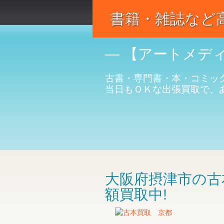
書籍・雑誌など高
― 【アートメデ
古書・専門書・本・コミッ
当日もＯＫな出張買取で、
大阪府摂津市の古
額買取中!