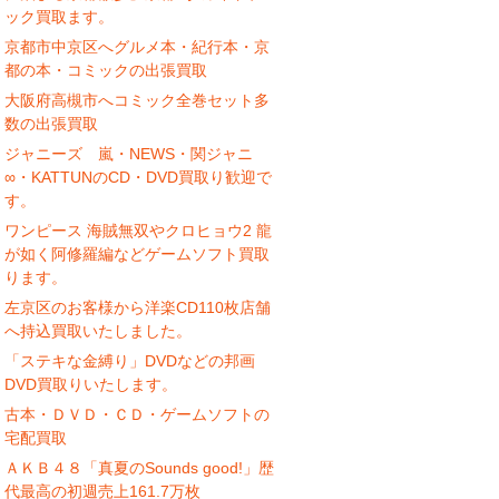
ック買取ます。
京都市中京区へグルメ本・紀行本・京
都の本・コミックの出張買取
大阪府高槻市へコミック全巻セット多
数の出張買取
ジャニーズ 嵐・NEWS・関ジャニ
∞・KATTUNのCD・DVD買取り歓迎で
す。
ワンピース 海賊無双やクロヒョウ2 龍
が如く阿修羅編などゲームソフト買取
ります。
左京区のお客様から洋楽CD110枚店舗
へ持込買取いたしました。
「ステキな金縛り」DVDなどの邦画
DVD買取りいたします。
古本・ＤＶＤ・ＣＤ・ゲームソフトの
宅配買取
ＡＫＢ４８「真夏のSounds good!」歴
代最高の初週売上161.7万枚