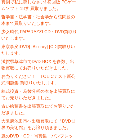
真剣で私に恋しなさい! 初回版 PCゲー
ムソフト 18禁 買取りました。
哲学書・法学書・社会学から核問題の
本まで買取りいたします。
少女時代 PAPARAZZI CD・DVD買取り
いたします。
東京事変[DVD] [Blu-ray] [CD]買取りい
たします。
滋賀県草津市でDVD-BOX を多数、出
張買取にてお売りいただきました。
お売りください！ TOEICテスト新公
式問題集 買取りいたします。
株式投資・為替分析の本を出張買取に
てお売りいただきました。
古い絵葉書を出張買取にてお譲りいた
だきました。
大阪府池田市へ出張買取にて「DVD世
界の美術館」をお譲り頂きました。
嵐のDVD・CD・写真集・パンフレッ