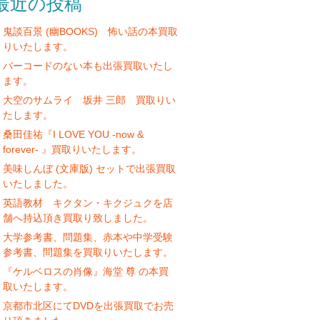
最近の投稿
鬼談百景 (幽BOOKS) 怖い話の本買取
りいたします。
バーコードのない本も出張買取いたし
ます。
大空のサムライ 坂井 三郎 買取りい
たします。
桑田佳祐『I LOVE YOU -now &
forever- 』買取りいたします。
美味しんぼ (文庫版) セットで出張買取
いたしました。
英語教材 キクタン・キクジュクを店
舗へ持込頂き買取り致しました。
大学参考書、問題集、赤本や中学受験
参考書、問題集を買取りいたします。
『ケルベロスの肖像』海堂 尊 の本買
取いたします。
京都市北区にてDVDを出張買取でお売