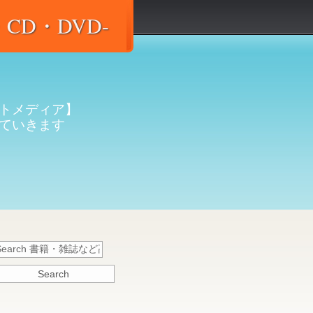
D・DVD-
トメディア】
ていきます