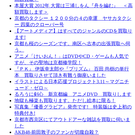
本屋大賞 2012年 大賞は三浦しをん『舟を編む』 ＜高
額買取します＞
京都のタクシー １２００分の４の幸運 ヤサカタクシ
ー 四葉のクローバー号
【アートメディア】はすべてのジャンルのCDを買取り
ます!
京都も桜のシーズンです。南区へ古本の出張買取へ伺
う。
アニメ「けいおん！」はDVDやCD・ゲームも人気で
すが、その聖地は京都修学院！
『ＰＫ』 伊坂幸太郎や『プリズム』 百田 尚樹の単行
本 買取りさせて頂き有難う御座いました
イラストによる日本応援プロジェクト3.11～マグニチ
ュード・ゼロ～
るろうに剣心 新京都編 アニメDVD 買取りします
地獄も極楽も買取ります。ただし絵本に限る！
写真集『優香グラビア』発売です! 特装版は史上初の
特典付き!
京都市西京区にてアウトドアーな雑誌を買取に伺いま
した
AKB48-前田敦子のファンが切腹自殺？