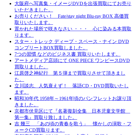
大阪府へ写真集・イメージDVDを出張買取にてお売り
いただきました。
お売りください！ Fate/stay night Blu-ray BOX 高価買
取りいたします。
置かれた場所で咲きなさい ・・・ 心に染みる本買取
ります。
スター・トレック ディープ・スペース・ナイン DVD
コンプリートBOX買取しました。
7つの習慣 などのビジネス書 買取りいたします。
アートメディア店頭にて ONE PIECE ワンピースDVD
買取りました。
江原啓之神紀行 第５弾まで買取りさせて頂きまし
た。
立川談志、人気衰えず！ 落語CD・DVD買取いたし
ます。
昭和30年代 1958年～1961年頃のパンフレットお譲り頂
きました。
京都市伏見区にて『名著復刻全集 日本児童文学館
第一集』買取り致しました。
吉 幾三 「あの頃の青春を歌う」 懐かしの演歌・フ
ォークCD買取ります。