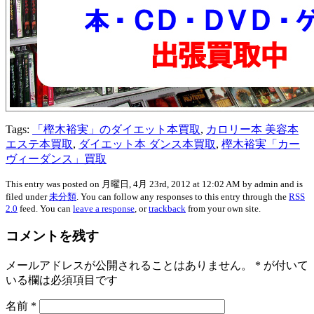
Tags:
「樫木裕実」のダイエット本買取
,
カロリー本 美容本
エステ本買取
,
ダイエット本 ダンス本買取
,
樫木裕実「カー
ヴィーダンス」買取
This entry was posted on 月曜日, 4月 23rd, 2012 at 12:02 AM by admin and is
filed under
未分類
. You can follow any responses to this entry through the
RSS
2.0
feed. You can
leave a response
, or
trackback
from your own site.
コメントを残す
メールアドレスが公開されることはありません。
*
が付いて
いる欄は必須項目です
名前
*