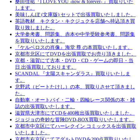
桑田佳祐『I LOVE YOU -now & forever- 』買取りいた
します。
美味しんぼ (文庫版) セットで出張買取いたしました。
英語教材 キクタン・キクジュクを店舗へ持込頂き買
取り致しました。
大学参考書、問題集、赤本や中学受験参考書、問題集
を買取りいたします。
『ケルベロスの肖像』海堂 尊 の本買取いたします。
京都市北区にてDVDを出張買取でお売り頂きました。
京都・滋賀にて古本・DVD・CD・ゲームの即日・当
日 出張買取しております。
SCANDAL 『太陽スキャンダラス』買取りいたしま
す。
北野武（ビートたけし）の本、買取りさせて頂きまし
た。
自動車・オートバイ・二輪・四輪レース関係の本・雑
誌の出張買取いたします。
滋賀県大津市にてCDを400枚出張買取いたしました。
ジョジョの奇妙な冒険DVD-BOX買取りいたします。
京都市中京区にてハーレクイン コミックスを出張買取
いたしました。
京都市右京区にてアダルトDVDを200点買取りいたし