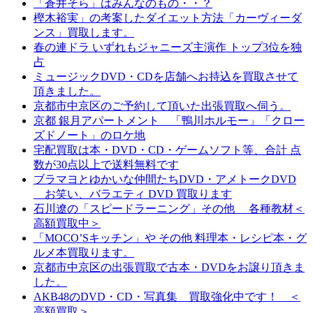
「蒼井そら」はみんなのもの・・？
樫木裕実」の考案したダイエット方法「カーヴィーダ
ンス」買取します。
春の連ドラ いずれもジャニーズ主演作 トップ3位を独
占
ミュージックDVD・CDを店舗へお持込を買取させて
頂きました。
京都市中京区のご予約して頂いた出張買取へ伺う。
京都 銀月アパートメント 「鴨川ホルモー」「クロー
ズドノート」のロケ地
宅配買取は本・DVD・CD・ゲームソフト等、合計 点
数が30点以上で送料無料です
ブラマヨとゆかいな仲間たちDVD・アメトークDVD
お笑い、バラエティ DVD 買取ります
石川遼の「スピードラーニング」その他 各種教材＜
高額買取中＞
「MOCO’Sキッチン」や その他 料理本・レシピ本・グ
ルメ本買取ります。
京都市中京区の出張買取で古本・DVDをお譲り頂きま
した。
AKB48のDVD・CD・写真集 買取強化中です！ ＜
高額買取＞