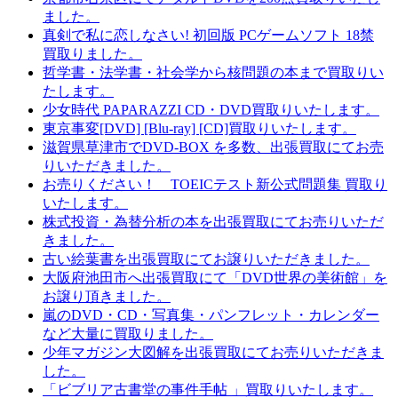
ました。
真剣で私に恋しなさい! 初回版 PCゲームソフト 18禁
買取りました。
哲学書・法学書・社会学から核問題の本まで買取りい
たします。
少女時代 PAPARAZZI CD・DVD買取りいたします。
東京事変[DVD] [Blu-ray] [CD]買取りいたします。
滋賀県草津市でDVD-BOX を多数、出張買取にてお売
りいただきました。
お売りください！ TOEICテスト新公式問題集 買取り
いたします。
株式投資・為替分析の本を出張買取にてお売りいただ
きました。
古い絵葉書を出張買取にてお譲りいただきました。
大阪府池田市へ出張買取にて「DVD世界の美術館」を
お譲り頂きました。
嵐のDVD・CD・写真集・パンフレット・カレンダー
など大量に買取りました。
少年マガジン大図解を出張買取にてお売りいただきま
した。
「ビブリア古書堂の事件手帖 」買取りいたします。