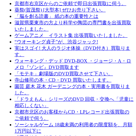
京都市右京区からのご依頼で即日出張買取に伺う。
葵祭(賀茂祭) [大型本] ぜひお売り下さい。
「脳を創る読書」 紙の本の重要性とは
滋賀県栗東市の方より科学や陶芸の専門書を出張買取
いたしました。
ゲームアニメ イラスト集 出張買取いたしました。
“ウオーキング貞子”が、渋谷ジャック!
実はスゴイ! 大人のラジオ体操（DVD付き）買取りま
す。
ウォーキング・デッド DVD-BOX ・ジョージ・A・ロ
メロ『ゾンビ』DVD買取ます
「モテキ」劇場版のDVD買取させて下さい。
寺山修司の本・CD・DVD 買取いたします。
園芸 庭木 花木 ガーデニングの本・実用書を買取りま
した。
「ドラえもん」シリーズのDVD 回収・交換へ「児童に
相応しくない」
京都市北区のお客様からCD・LPレコード出張買取の
ご依頼で伺う。
ソーシャルゲーム 18歳未満の利用者の限度額を、月額
1万円以下に