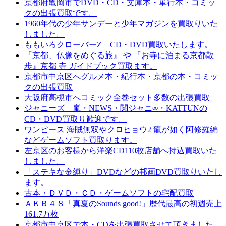
京都府亀岡市でDVD・CD・文庫本・単行本・コミッ
クの出張買取です。
1960年代の少年サンデーと少年マガジンを買取りいた
しました。
ももいろクローバーZ CD・DVD買取いたします。
『京都、仏像をめぐる旅』 や 『お寺に泊まる京都散
歩』京都 寺 ガイドブック買取ます。
京都市中京区へグルメ本・紀行本・京都の本・コミッ
クの出張買取
大阪府高槻市へコミック全巻セット多数の出張買取
ジャニーズ 嵐・NEWS・関ジャニ∞・KATTUNの
CD・DVD買取り歓迎です。
ワンピース 海賊無双やクロヒョウ2 龍が如く阿修羅編
などゲームソフト買取ります。
左京区のお客様から洋楽CD110枚店舗へ持込買取いた
しました。
「ステキな金縛り」DVDなどの邦画DVD買取りいたし
ます。
古本・ＤＶＤ・ＣＤ・ゲームソフトの宅配買取
ＡＫＢ４８「真夏のSounds good!」歴代最高の初週売上
161.7万枚
京都市中京区で本・CDを出張買取させて頂きました。