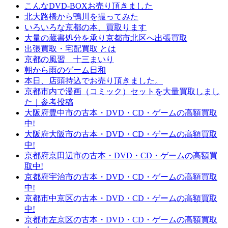
こんなDVD-BOXお売り頂きました
北大路橋から鴨川を撮ってみた
いろいろな京都の本、買取ります
大量の蔵書処分を承り京都市北区へ出張買取
出張買取・宅配買取 とは
京都の風習 十三まいり
朝から雨のゲーム日和
本日、店頭持込でお売り頂きました。
京都市内で漫画（コミック）セットを大量買取しまし
た｜参考投稿
大阪府豊中市の古本・DVD・CD・ゲームの高額買取
中!
大阪府大阪市の古本・DVD・CD・ゲームの高額買取
中!
京都府京田辺市の古本・DVD・CD・ゲームの高額買
取中!
京都府宇治市の古本・DVD・CD・ゲームの高額買取
中!
京都市中京区の古本・DVD・CD・ゲームの高額買取
中!
京都市左京区の古本・DVD・CD・ゲームの高額買取