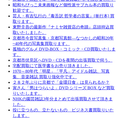
昭和ちびっこ未来画報など個性派サブカル本の買取り
歓迎です。
芸人・有吉弘行の『毒舌訳 哲学者の言葉』[単行本] 買
取ります。
東野圭吾の最新作『ナミヤ雑貨店の奇蹟』店頭持込買
取いたしました。
京都市今昔写真集・京都写真館―なつかしの昭和20年
~40年代の写真集買取ります。
孤独のグルメ DVD-BOX・コミック・CD買取いたしま
す。
京都市伏見区へDVD・CDを夜間の出張買取で伺う。
宅配買取にて医学書をお売り頂きました。
1970～80年代「明星」「平凡」アイドル雑誌、写真
集、音楽雑誌 買取り強化中です。
２８２年ぶりに京都で「金環日食」は見られるか？
寅さん「男はつらいよ」DVD シリーズ BOX など買取
りいたします。
NHKの園芸雑誌3年分まとめて出張買取させて頂きま
した。
役に立つもの、立たないもの ビジネス書買取りいた
します。