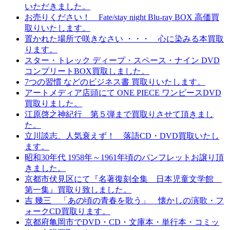
いただきました。
お売りください！ Fate/stay night Blu-ray BOX 高価買
取りいたします。
置かれた場所で咲きなさい ・・・ 心に染みる本買取
ります。
スター・トレック ディープ・スペース・ナイン DVD
コンプリートBOX買取しました。
7つの習慣 などのビジネス書 買取りいたします。
アートメディア店頭にて ONE PIECE ワンピースDVD
買取りました。
江原啓之神紀行 第５弾まで買取りさせて頂きまし
た。
立川談志、人気衰えず！ 落語CD・DVD買取いたし
ます。
昭和30年代 1958年～1961年頃のパンフレットお譲り頂
きました。
京都市伏見区にて『名著復刻全集 日本児童文学館
第一集』買取り致しました。
吉 幾三 「あの頃の青春を歌う」 懐かしの演歌・フ
ォークCD買取ります。
京都府亀岡市でDVD・CD・文庫本・単行本・コミッ