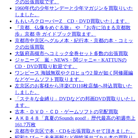
クの出張買取です。
1960年代の少年サンデーと少年マガジンを買取りいた
しました。
ももいろクローバーZ CD・DVD買取いたします。
『京都、仏像をめぐる旅』 や 『お寺に泊まる京都散
歩』京都 寺 ガイドブック買取ます。
京都市中京区へグルメ本・紀行本・京都の本・コミッ
クの出張買取
大阪府高槻市へコミック全巻セット多数の出張買取
ジャニーズ 嵐・NEWS・関ジャニ∞・KATTUNの
CD・DVD買取り歓迎です。
ワンピース 海賊無双やクロヒョウ2 龍が如く阿修羅編
などゲームソフト買取ります。
左京区のお客様から洋楽CD110枚店舗へ持込買取いた
しました。
「ステキな金縛り」DVDなどの邦画DVD買取りいたし
ます。
古本・ＤＶＤ・ＣＤ・ゲームソフトの宅配買取
ＡＫＢ４８「真夏のSounds good!」歴代最高の初週売上
161.7万枚
京都市中京区で本・CDを出張買取させて頂きました。
昭和ちびっこ未来画報など個性派サブカル本の買取り