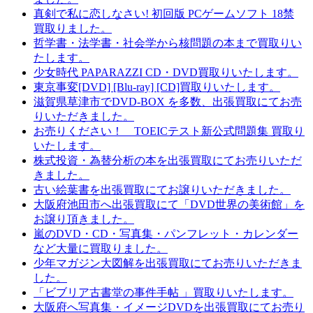
真剣で私に恋しなさい! 初回版 PCゲームソフト 18禁
買取りました。
哲学書・法学書・社会学から核問題の本まで買取りい
たします。
少女時代 PAPARAZZI CD・DVD買取りいたします。
東京事変[DVD] [Blu-ray] [CD]買取りいたします。
滋賀県草津市でDVD-BOX を多数、出張買取にてお売
りいただきました。
お売りください！ TOEICテスト新公式問題集 買取り
いたします。
株式投資・為替分析の本を出張買取にてお売りいただ
きました。
古い絵葉書を出張買取にてお譲りいただきました。
大阪府池田市へ出張買取にて「DVD世界の美術館」を
お譲り頂きました。
嵐のDVD・CD・写真集・パンフレット・カレンダー
など大量に買取りました。
少年マガジン大図解を出張買取にてお売りいただきま
した。
「ビブリア古書堂の事件手帖 」買取りいたします。
大阪府へ写真集・イメージDVDを出張買取にてお売り