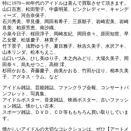
特に1970～80年代のアイドルは喜んで買取させて頂きます。
山口百恵、松田聖子、中森明菜、ピンクレディー、キャンデ
ィーズ、河合奈保子、
石川秀美、早見優、岡田有希子、三原順子、岩崎宏美、岩崎
良美、柏原芳恵、南沙織、
小泉今日子、桜田淳子、岡崎友紀、岡田奈々、原田知世、早
乙女愛、松坂慶子、林寛子、
竹下景子、浅野ゆう子、夏目雅子、秋吉久美子、水沢アキ、
山本リンダ、松本ちえこ、
山口いづみ、ひし美ゆり子、木之内みどり、大場久美子、岡
田奈々、烏丸せつこ、高樹 澪、
杉田かおる、斉藤慶子、由美かおる、竹田かほり、相本久美
子、アグネス・ラム、など
アイドル雑誌、芸能雑誌、ファンクラブ会報、コンサートパ
ンフレット、写真集、
アイドルポスター、音楽雑誌、映画ポスター、古いファッシ
ョン雑誌、懐かしい古本、
スポーツ雑誌、ＤＶＤ、ＣＤ等ももちろん買い取りしていま
す。
懐かしいアイドルの大切なコレクションは、ぜひ【アートメ