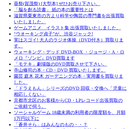
葵祭(賀茂祭) [大型本] ぜひお売り下さい。
「脳を創る読書」 紙の本の重要性とは
滋賀県栗東市の方より科学や陶芸の専門書を出張買取
いたしました。
ゲームアニメ イラスト集 出張買取いたしました。
“ウオーキング貞子”が、渋谷ジャック!
実はスゴイ! 大人のラジオ体操（DVD付き）買取りま
す。
ウォーキング・デッド DVD-BOX ・ジョージ・A・ロ
メロ『ゾンビ』DVD買取ます
「モテキ」劇場版のDVD買取させて下さい。
寺山修司の本・CD・DVD 買取いたします。
園芸 庭木 花木 ガーデニングの本・実用書を買取りま
した。
「ドラえもん」シリーズのDVD 回収・交換へ「児童に
相応しくない」
京都市北区のお客様からCD・LPレコード出張買取の
ご依頼で伺う。
ソーシャルゲーム 18歳未満の利用者の限度額を、月額
1万円以下に
「蒼井そら」はみんなのもの・・？