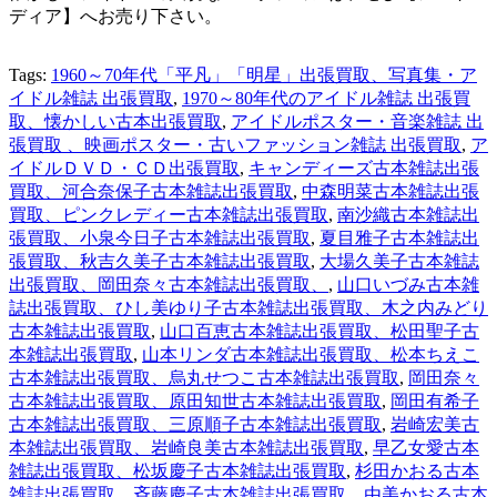
ディア】へお売り下さい。
Tags:
1960～70年代「平凡」「明星」出張買取、写真集・ア
イドル雑誌 出張買取
,
1970～80年代のアイドル雑誌 出張買
取、懐かしい古本出張買取
,
アイドルポスター・音楽雑誌 出
張買取 、映画ポスター・古いファッション雑誌 出張買取
,
ア
イドルＤＶＤ・ＣＤ出張買取
,
キャンディーズ古本雑誌出張
買取、河合奈保子古本雑誌出張買取
,
中森明菜古本雑誌出張
買取、ピンクレディー古本雑誌出張買取
,
南沙織古本雑誌出
張買取、小泉今日子古本雑誌出張買取
,
夏目雅子古本雑誌出
張買取、秋吉久美子古本雑誌出張買取
,
大場久美子古本雑誌
出張買取、岡田奈々古本雑誌出張買取、
,
山口いづみ古本雑
誌出張買取、ひし美ゆり子古本雑誌出張買取、木之内みどり
古本雑誌出張買取
,
山口百恵古本雑誌出張買取、松田聖子古
本雑誌出張買取
,
山本リンダ古本雑誌出張買取、松本ちえこ
古本雑誌出張買取、烏丸せつこ古本雑誌出張買取
,
岡田奈々
古本雑誌出張買取、原田知世古本雑誌出張買取
,
岡田有希子
古本雑誌出張買取、三原順子古本雑誌出張買取
,
岩崎宏美古
本雑誌出張買取、岩崎良美古本雑誌出張買取
,
早乙女愛古本
雑誌出張買取、松坂慶子古本雑誌出張買取
,
杉田かおる古本
雑誌出張買取、斉藤慶子古本雑誌出張買取、由美かおる古本