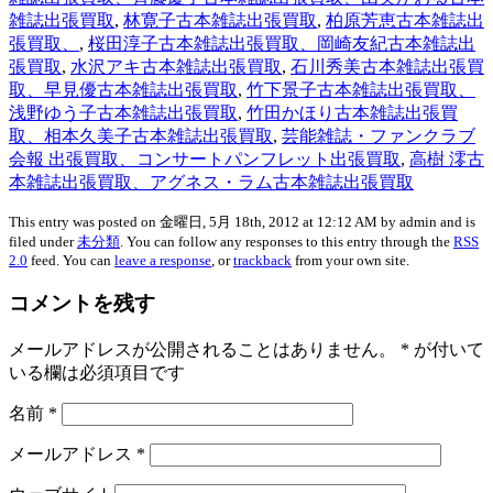
雑誌出張買取
,
林寛子古本雑誌出張買取
,
柏原芳恵古本雑誌出
張買取、
,
桜田淳子古本雑誌出張買取、岡崎友紀古本雑誌出
張買取
,
水沢アキ古本雑誌出張買取
,
石川秀美古本雑誌出張買
取、早見優古本雑誌出張買取
,
竹下景子古本雑誌出張買取、
浅野ゆう子古本雑誌出張買取
,
竹田かほり古本雑誌出張買
取、相本久美子古本雑誌出張買取
,
芸能雑誌・ファンクラブ
会報 出張買取、コンサートパンフレット出張買取
,
高樹 澪古
本雑誌出張買取、アグネス・ラム古本雑誌出張買取
This entry was posted on 金曜日, 5月 18th, 2012 at 12:12 AM by admin and is
filed under
未分類
. You can follow any responses to this entry through the
RSS
2.0
feed. You can
leave a response
, or
trackback
from your own site.
コメントを残す
メールアドレスが公開されることはありません。
*
が付いて
いる欄は必須項目です
名前
*
メールアドレス
*