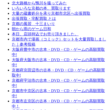
北大路橋から鴨川を撮ってみた
いろいろな京都の本、買取ります
大量の蔵書処分を承り京都市北区へ出張買取
出張買取・宅配買取 とは
京都の風習 十三まいり
朝から雨のゲーム日和
本日、店頭持込でお売り頂きました。
京都市内で漫画（コミック）セットを大量買取しまし
た｜参考投稿
大阪府豊中市の古本・DVD・CD・ゲームの高額買取
中!
大阪府大阪市の古本・DVD・CD・ゲームの高額買取
中!
京都府京田辺市の古本・DVD・CD・ゲームの高額買
取中!
京都府宇治市の古本・DVD・CD・ゲームの高額買取
中!
京都市中京区の古本・DVD・CD・ゲームの高額買取
中!
京都市左京区の古本・DVD・CD・ゲームの高額買取
中！