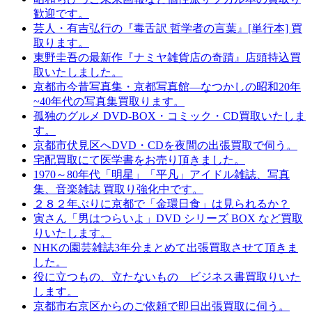
歓迎です。
芸人・有吉弘行の『毒舌訳 哲学者の言葉』[単行本] 買
取ります。
東野圭吾の最新作『ナミヤ雑貨店の奇蹟』店頭持込買
取いたしました。
京都市今昔写真集・京都写真館―なつかしの昭和20年
~40年代の写真集買取ります。
孤独のグルメ DVD-BOX・コミック・CD買取いたしま
す。
京都市伏見区へDVD・CDを夜間の出張買取で伺う。
宅配買取にて医学書をお売り頂きました。
1970～80年代「明星」「平凡」アイドル雑誌、写真
集、音楽雑誌 買取り強化中です。
２８２年ぶりに京都で「金環日食」は見られるか？
寅さん「男はつらいよ」DVD シリーズ BOX など買取
りいたします。
NHKの園芸雑誌3年分まとめて出張買取させて頂きま
した。
役に立つもの、立たないもの ビジネス書買取りいた
します。
京都市右京区からのご依頼で即日出張買取に伺う。