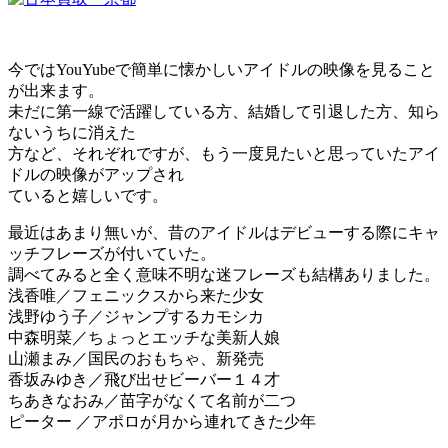
今ではYouYubeで簡単に懐かしいアイドルの映像を見ること
が出来ます。
未だに第一線で活躍している方、結婚して引退した方、知ら
ないうちに消えた
方など、それぞれですが、もう一度見たいと思っていたアイ
ドルの映像がアップされ
ていると嬉しいです。
最近はあまり無いが、昔のアイドルはデビューする際にキャ
ッチフレーズが付いていた。
調べてみると全く意味不明な迷フレーズも結構ありました。
浅香唯／フェニックスから来た少女
浅野ゆう子／ジャンプするカモシカ
中森明菜／ちょっとエッチな美新人娘
山瀬まみ／国民のおもちゃ、新発売
香坂みゆき／飛び出せビーバー１４才
ちあきなおみ／苗字がなくて名前が二つ
ピーター ／アポロが月から連れてきた少年