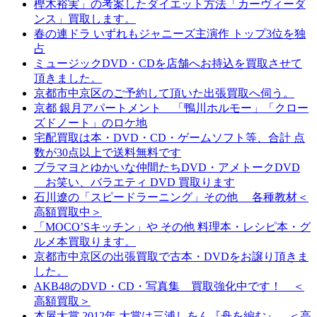
樫木裕実」の考案したダイエット方法「カーヴィーダ
ンス」買取します。
春の連ドラ いずれもジャニーズ主演作 トップ3位を独
占
ミュージックDVD・CDを店舗へお持込を買取させて
頂きました。
京都市中京区のご予約して頂いた出張買取へ伺う。
京都 銀月アパートメント 「鴨川ホルモー」「クロー
ズドノート」のロケ地
宅配買取は本・DVD・CD・ゲームソフト等、合計 点
数が30点以上で送料無料です
ブラマヨとゆかいな仲間たちDVD・アメトークDVD
お笑い、バラエティ DVD 買取ります
石川遼の「スピードラーニング」その他 各種教材＜
高額買取中＞
「MOCO’Sキッチン」や その他 料理本・レシピ本・グ
ルメ本買取ります。
京都市中京区の出張買取で古本・DVDをお譲り頂きま
した。
AKB48のDVD・CD・写真集 買取強化中です！ ＜
高額買取＞
本屋大賞 2012年 大賞は三浦しをん『舟を編む』 ＜高