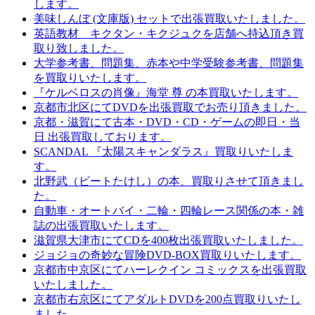
します。
美味しんぼ (文庫版) セットで出張買取いたしました。
英語教材 キクタン・キクジュクを店舗へ持込頂き買
取り致しました。
大学参考書、問題集、赤本や中学受験参考書、問題集
を買取りいたします。
『ケルベロスの肖像』海堂 尊 の本買取いたします。
京都市北区にてDVDを出張買取でお売り頂きました。
京都・滋賀にて古本・DVD・CD・ゲームの即日・当
日 出張買取しております。
SCANDAL 『太陽スキャンダラス』買取りいたしま
す。
北野武（ビートたけし）の本、買取りさせて頂きまし
た。
自動車・オートバイ・二輪・四輪レース関係の本・雑
誌の出張買取いたします。
滋賀県大津市にてCDを400枚出張買取いたしました。
ジョジョの奇妙な冒険DVD-BOX買取りいたします。
京都市中京区にてハーレクイン コミックスを出張買取
いたしました。
京都市右京区にてアダルトDVDを200点買取りいたし
ました。