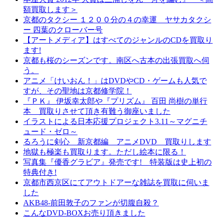
額買取します＞
京都のタクシー １２００分の４の幸運 ヤサカタクシ
ー 四葉のクローバー号
【アートメディア】はすべてのジャンルのCDを買取り
ます!
京都も桜のシーズンです。南区へ古本の出張買取へ伺
う。
アニメ「けいおん！」はDVDやCD・ゲームも人気で
すが、その聖地は京都修学院！
『ＰＫ』 伊坂幸太郎や『プリズム』 百田 尚樹の単行
本 買取りさせて頂き有難う御座いました
イラストによる日本応援プロジェクト3.11～マグニチ
ュード・ゼロ～
るろうに剣心 新京都編 アニメDVD 買取りします
地獄も極楽も買取ります。ただし絵本に限る！
写真集『優香グラビア』発売です! 特装版は史上初の
特典付き!
京都市西京区にてアウトドアーな雑誌を買取に伺いま
した
AKB48-前田敦子のファンが切腹自殺？
こんなDVD-BOXお売り頂きました